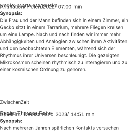
Regie:
Marta Magnuska
Animation/ Polen 2022/ 07:00 min
Synopsis:
Die Frau und der Mann befinden sich in einem Zimmer, ein
Gecko sitzt in einem Terrarium, mehrere Fliegen kreisen
um eine Lampe. Nach und nach finden wir immer mehr
Abhängigkeiten und Analogien zwischen ihren Aktivitäten
und den beobachteten Elementen, während sich der
Rhythmus ihrer Universen beschleunigt. Die gezeigten
Mikrokosmen scheinen rhythmisch zu interagieren und zu
einer kosmischen Ordnung zu gehören.
ZwischenZeit
Regie:
Theresa Rehe
Spielfilm/ Deutschland 2023/ 14:51 min
Synopsis:
Nach mehreren Jahren spärlichen Kontakts versuchen