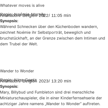
Whatever moves is alive
Regie:
Noémie Marsily
Animation/ Belgien 2022/ 11:05 min
Synopsis:
Während Schnecken über den Küchenboden wandern,
zeichnet Noémie ihr Selbstporträt, beweglich und
bruchstückhaft, an der Grenze zwischen dem Intimen und
dem Trubel der Welt.
Wander to Wonder
Regie:
Nina Gantz
Animation/ Belgien 2023/ 13:20 min
Synopsis:
Mary, Billybud und Fumbleton sind drei menschliche
Miniaturschauspieler, die in einer Kinderfernsehserie der
achtziger Jahre namens „Wander to Wonder“ auftreten.