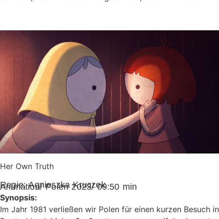
Her Own Truth
Regie:
Agnieszka Kruczek
Animation/ Polen 2023/ 09:50 min
Synopsis:
Im Jahr 1981 verließen wir Polen für einen kurzen Besuch in