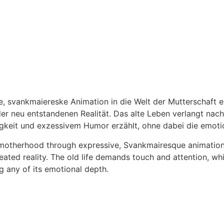
ve, svankmaiereske Animation in die Welt der Mutterschaft e
der neu entstandenen Realität. Das alte Leben verlangt n
gkeit und exzessivem Humor erzählt, ohne dabei die emotion
f motherhood through expressive, Svankmairesque animation. 
ated reality. The old life demands touch and attention, wh
g any of its emotional depth.