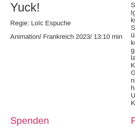
Yuck!
S
I
k
Regie:
Loïc Espuche
S
ü
Animation/ Frankreich 2023/ 13:10 min
k
g
l
K
G
n
h
U
K
Spenden